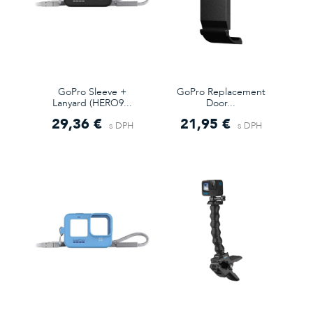
GoPro Sleeve +
GoPro Replacement
Lanyard (HERO9...
Door...
29,36 €
21,95 €
s DPH
s DPH