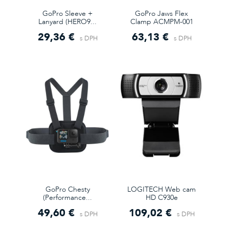
GoPro Sleeve +
GoPro Jaws Flex
Lanyard (HERO9...
Clamp ACMPM-001
29,36 €
63,13 €
s DPH
s DPH
GoPro Chesty
LOGITECH Web cam
(Performance...
HD C930e
49,60 €
109,02 €
s DPH
s DPH