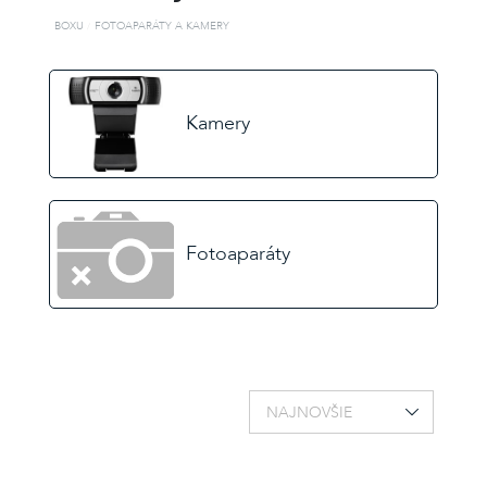
ZABUDNUTÉ
HESLO
BOXU
FOTOAPARÁTY A KAMERY
Kamery
alebo
Prihlásiť
cez
Facebook
Fotoaparáty
Prihlásiť
cez
Gmail
NAJNOVŠIE