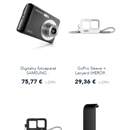
Digitalny fotoaparat
GoPro Sleeve +
SAMSUNG...
Lanyard (HERO9...
75,77 €
29,36 €
s DPH
s DPH