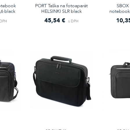
otebook
PORT Taška na fotoaparát
SBOX 
6 black
HELSINKI SLR black
notebook 
45,54 €
10,3
 DPH
s DPH