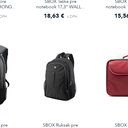
pre
SBOX Taška pre
SBOX 
HONG...
notebook 17,3" WALL...
notebook 
18,63 €
15,5
 DPH
s DPH
 pre
SBOX Ruksak pre
SBOX 