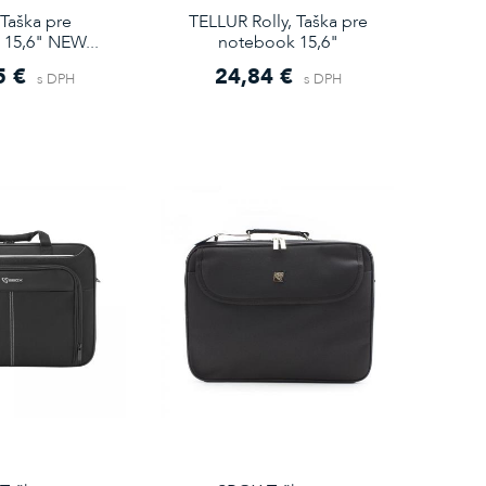
Taška pre
TELLUR Rolly, Taška pre
15,6" NEW...
notebook 15,6"
5 €
24,84 €
s DPH
s DPH