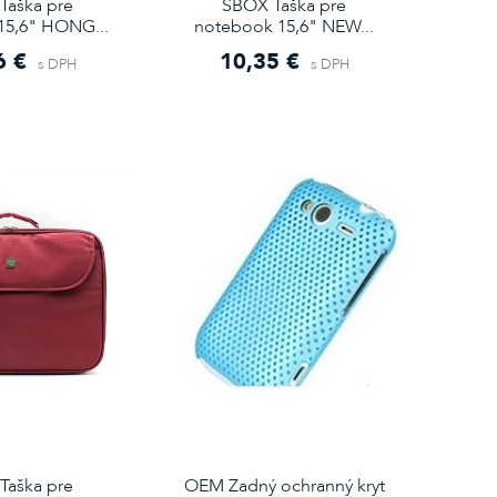
Taška pre
SBOX Taška pre
15,6" HONG...
notebook 15,6" NEW...
6 €
10,35 €
s DPH
s DPH
Taška pre
OEM Zadný ochranný kryt