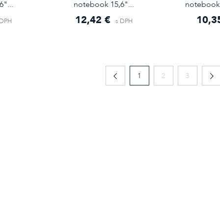
"...
notebook 15,6"...
notebook 
12,42 €
10,3
 DPH
s DPH
1
2
3