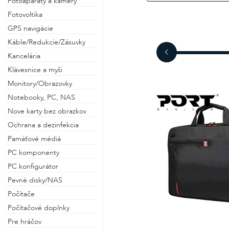
Fotoaparáty a kamery
Fotovoltika
GPS navigácie
alebo
Káble/Redukcie/Zásuvky
Kancelária
Prihlásiť cez Facebook
Klávesnice a myši
Monitory/Obrazovky
Prihlásiť cez Gmail
Notebooky, PC, NAS
Nove karty bez obrazkov
Ochrana a dezinfekcia
Pamäťové médiá
PC komponenty
PC konfigurátor
Pevné disky/NAS
Počítače
Počítačové doplnky
Pre hráčov