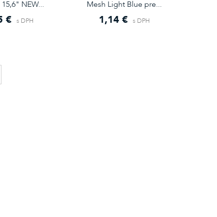
15,6" NEW...
Mesh Light Blue pre...
5 €
1,14 €
s DPH
s DPH