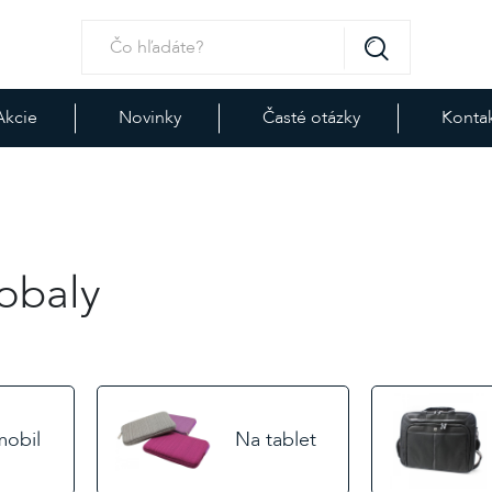
Akcie
Novinky
Časté otázky
Konta
 obaly
mobil
Na tablet