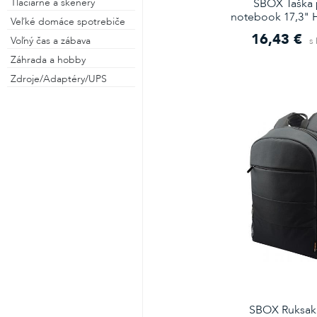
SBOX Taška 
Tlačiarne a skenery
notebook 17,3" 
Veľké domáce spotrebiče
16,43 €
Voľný čas a zábava
s
Záhrada a hobby
Zdroje/Adaptéry/UPS
SBOX Ruksak