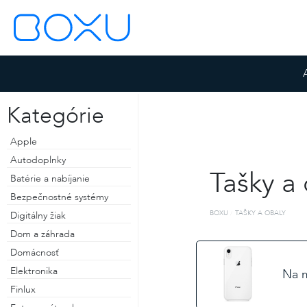
Kategórie
Apple
Autodoplnky
Tašky a
Batérie a nabíjanie
Bezpečnostné systémy
BOXU
TAŠKY A OBALY
Digitálny žiak
Dom a záhrada
Domácnosť
ZOSTAŤ PRIHLÁSENÝ
Elektronika
Na 
ZABUDNUTÉ HESLO
Finlux