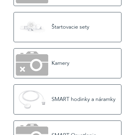
Štartovacie sety
Kamery
SMART hodinky a náramky