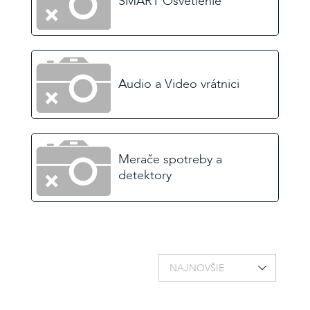
SMART Osvetlenie
Audio a Video vrátnici
Merače spotreby a
detektory
NAJNOVŠIE