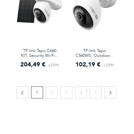
TP-link Tapo C660
TP-link Tapo
KIT, Security Wi-Fi...
C560WS, Outdoor...
204,49 €
102,19 €
s DPH
s DPH
1
2
3
4
5