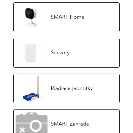
ZABUDNUTÉ
HESLO
SMART Home
alebo
Senzory
Prihlásiť
cez
Facebook
Prihlásiť
cez
Riadiace jednotky
Gmail
SMART Záhrada