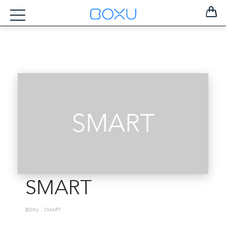
SMART
SMART
ZOSTAŤ
PRIHLÁSENÝ
BOXU
SMART