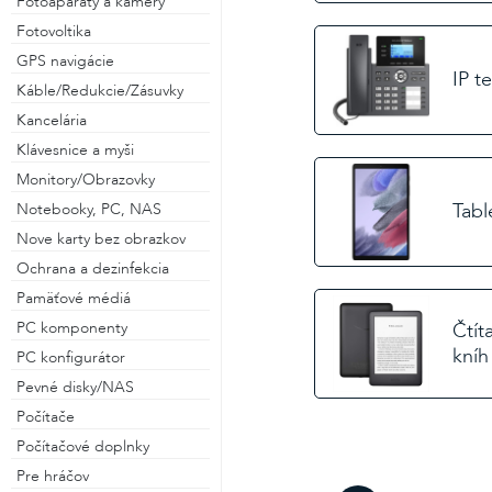
Fotoaparáty a kamery
Fotovoltika
GPS navigácie
IP t
alebo
Káble/Redukcie/Zásuvky
Kancelária
Prihlásiť cez Facebook
Klávesnice a myši
Monitory/Obrazovky
Prihlásiť cez Gmail
Tabl
Notebooky, PC, NAS
Nove karty bez obrazkov
Ochrana a dezinfekcia
Pamäťové médiá
Čtít
PC komponenty
kníh
PC konfigurátor
Pevné disky/NAS
Počítače
Počítačové doplnky
Pre hráčov