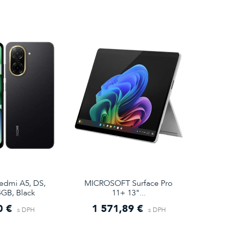
edmi A5, DS,
MICROSOFT Surface Pro
GB, Black
11+ 13"...
0 €
1 571,89 €
s DPH
s DPH