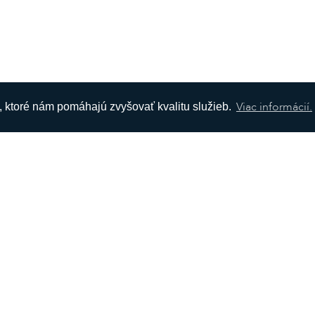
Viac informácií.
s, ktoré nám pomáhajú zvyšovať kvalitu služieb.
ÁCIE
SOCIÁLNE SIETE
Facebook