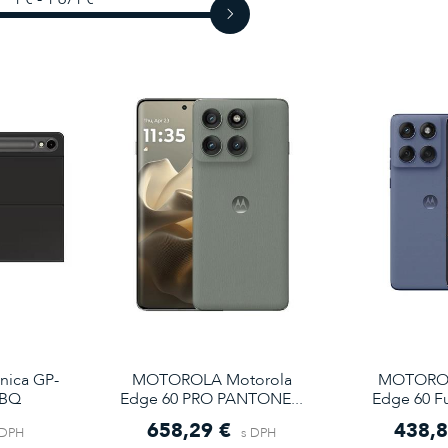
ica GP-
MOTOROLA Motorola
MOTOROL
BBQ
Edge 60 PRO PANTONE...
Edge 60 Fu
658,29 €
438,8
 DPH
s DPH