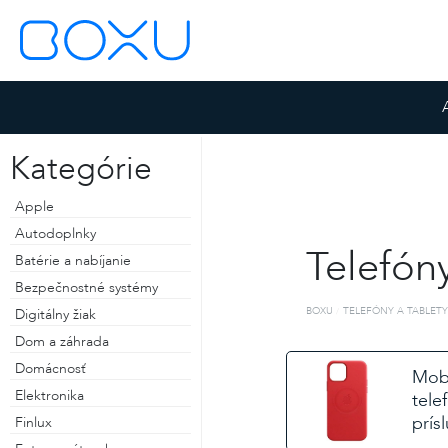
Kategórie
Apple
Autodoplnky
Telefóny
Batérie a nabíjanie
Bezpečnostné systémy
BOXU
TELEFÓNY A TABLETY
Digitálny žiak
Dom a záhrada
Domácnosť
ZOSTAŤ PRIHLÁSENÝ
Mobi
Elektronika
tele
ZABUDNUTÉ HESLO
prís
Finlux