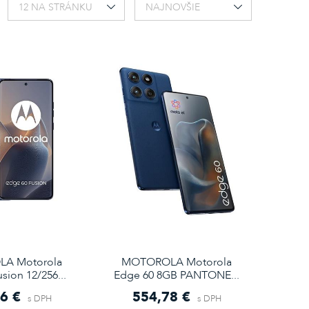
12 NA STRÁNKU
NAJNOVŠIE
A Motorola
MOTOROLA Motorola
sion 12/256...
Edge 60 8GB PANTONE...
6 €
554,78 €
s DPH
s DPH