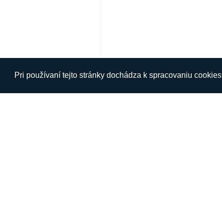
Pri používaní tejto stránky dochádza k spracovaniu cookie
O NÁS
INFORM
Špecialista na online predaj elektroniky.
Kontakt