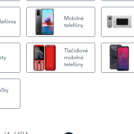
Mobilné
elefónia
telefóny
Tlačidlové
ety
mobilné
telefóny
ačky
1 € - 1 671 €