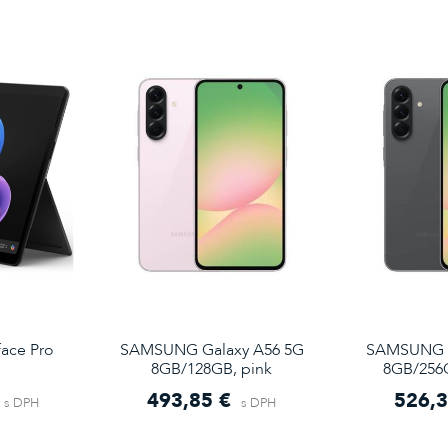
ace Pro
SAMSUNG Galaxy A56 5G
SAMSUNG G
8GB/128GB, pink
8GB/256G
493,85 €
526,3
s DPH
s DPH