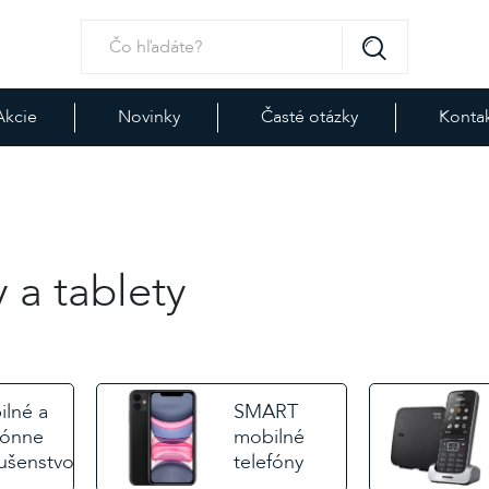
Akcie
Novinky
Časté otázky
Konta
 a tablety
lné a
SMART
fónne
mobilné
lušenstvo
telefóny