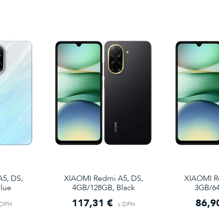
5, DS,
XIAOMI Redmi A5, DS,
XIAOMI R
lue
4GB/128GB, Black
3GB/64
117,31 €
86,9
 DPH
s DPH