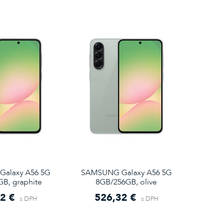
alaxy A56 5G
SAMSUNG Galaxy A56 5G
B, graphite
8GB/256GB, olive
2 €
526,32 €
s DPH
s DPH