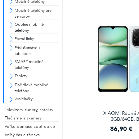
Mobilné telefóny
Mobilné telefóny pre
seniorov
Odolné mobilné
telefóny
Pevné linky
Príslušenstvo k
tabletom
SMART mobilné
telefóny
Tablety
Tlačidlové mobilné
telefóny
Vysielačky
Televízory, tunery, satelity
XIAOMI Redmi A
Tlačiarne a skenery
3GB/64GB, B
Veľké domáce spotrebiče
86,90 €
s
Voľný čas a zábava