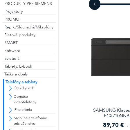
PRODUKTY PRE SIEMENS
Projektory
PROMO
Repro/Slúchadlá/Mikrofóny
Sieťové produkty
SMART
Software
Svietidlá
Tablety, E-book
Tašky a obaly
Telefóny a tablety
Čtítačky kníh
Domáce
videotelefóny
SAMSUNG Klavesn
IP telefónia
FCX710NN
Mobilné a telefónne
89,70 €
príslušenstvo
s