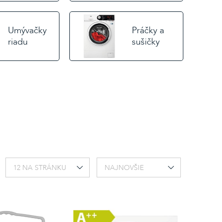
Umývačky
Práčky a
riadu
sušičky
12 NA STRÁNKU
NAJNOVŠIE