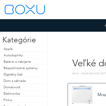
Kategórie
Apple
Autodoplnky
Veľké d
Batérie a nabíjanie
Bezpečnostné systémy
BOXU
VEĽKÉ DOMÁCE SPOT
Digitálny žiak
Dom a záhrada
Domácnosť
ZOSTAŤ PRIHLÁSENÝ
Elektronika
Mra
ZABUDNUTÉ HESLO
Finlux