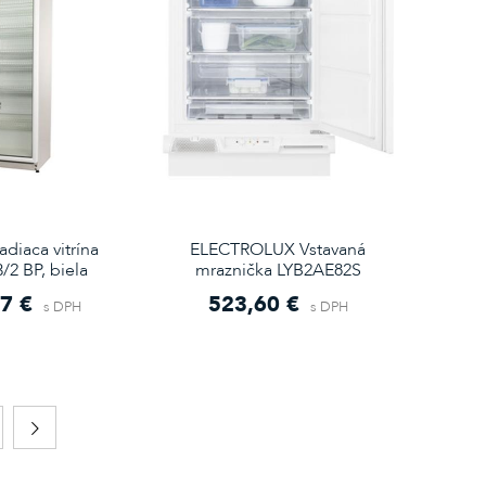
diaca vitrína
ELECTROLUX Vstavaná
2 BP, biela
mraznička LYB2AE82S
7 €
523,60 €
s DPH
s DPH