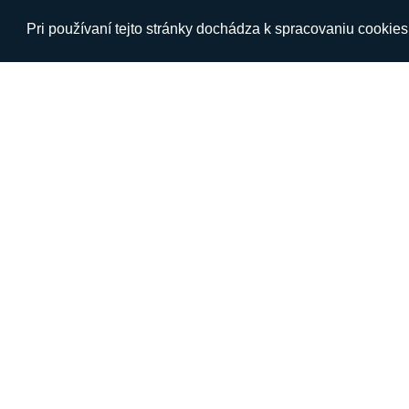
Pri používaní tejto stránky dochádza k spracovaniu cookie
O NÁS
INFORM
Špecialista na online predaj elektroniky.
Kontakt
O nás
Všeobecn