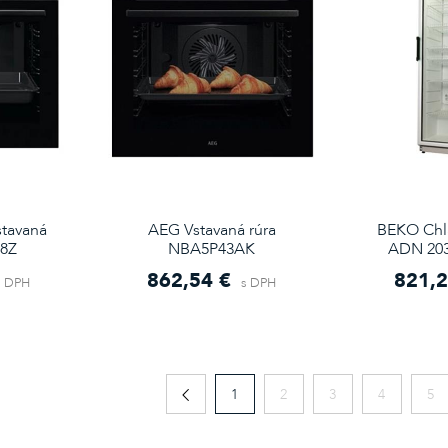
tavaná
AEG Vstavaná rúra
BEKO Chla
38Z
NBA5P43AK
ADN 203/
862,54 €
821,2
s DPH
s DPH
1
2
3
4
5