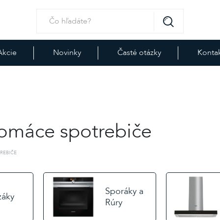
Akcie
Novinky
Časté otázky
Konta
omáce spotrebiče
REBIČE
Sporáky a
záky
Rúry