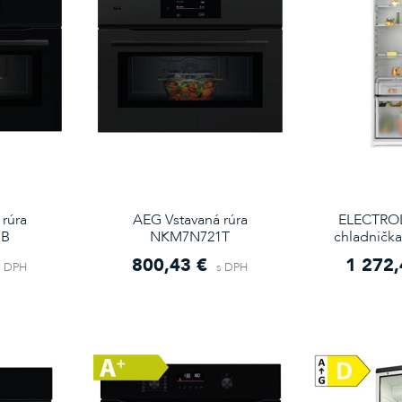
rúra
AEG Vstavaná rúra
ELECTROL
1B
NKM7N721T
chladničk
800,43 €
1 272,
s DPH
s DPH