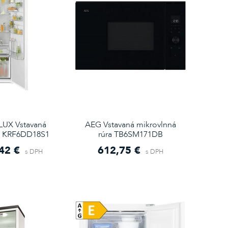
UX Vstavaná
AEG Vstavaná mikrovlnná
a KRF6DD18S1
rúra TB6SM171DB
42 €
612,75 €
s DPH
s DPH