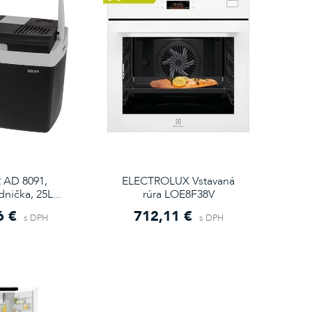
 AD 8091,
ELECTROLUX Vstavaná
nička, 25L...
rúra LOE8F38V
6 €
712,11 €
s DPH
s DPH