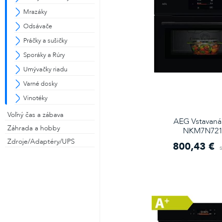
Mrazáky
Odsávače
Práčky a sušičky
Sporáky a Rúry
Umývačky riadu
Varné dosky
Vinotéky
Voľný čas a zábava
AEG Vstavaná 
Záhrada a hobby
NKM7N72
Zdroje/Adaptéry/UPS
800,43 €