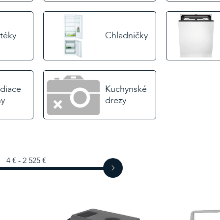
téky
Chladničky
diace
Kuchynské
ny
drezy
4 € - 2 525 €