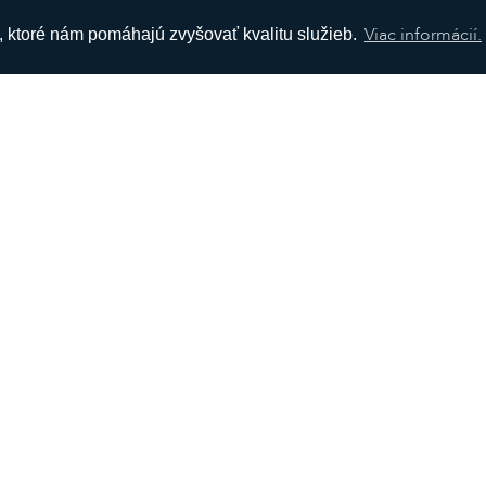
Viac informácií.
s, ktoré nám pomáhajú zvyšovať kvalitu služieb.
ÁCIE
SOCIÁLNE SIETE
Facebook
é obchodné podmienky