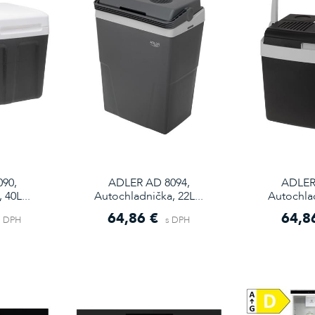
90,
ADLER AD 8094,
ADLER
 40L...
Autochladnička, 22L...
Autochlad
64,86 €
64,8
s DPH
s DPH