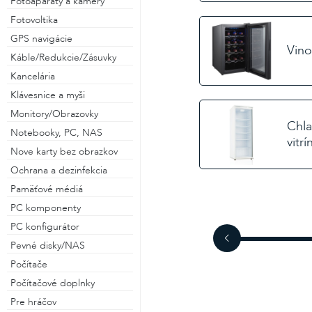
Fotoaparáty a kamery
Fotovoltika
GPS navigácie
Vino
alebo
Káble/Redukcie/Zásuvky
Kancelária
Prihlásiť cez Facebook
Klávesnice a myši
Monitory/Obrazovky
Chla
Prihlásiť cez Gmail
Notebooky, PC, NAS
vitrí
Nove karty bez obrazkov
Ochrana a dezinfekcia
Pamäťové médiá
PC komponenty
PC konfigurátor
Pevné disky/NAS
Počítače
Počítačové doplnky
Pre hráčov