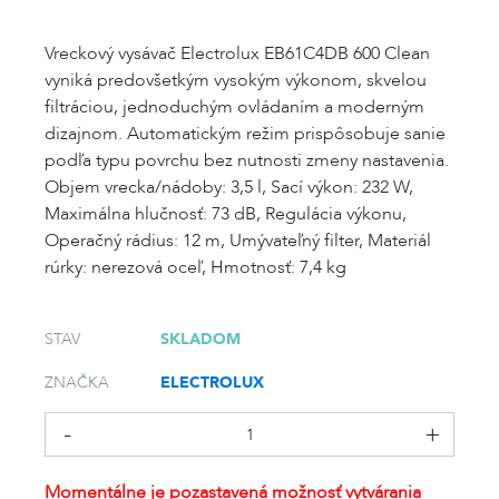
Vreckový vysávač Electrolux EB61C4DB 600 Clean
vyniká predovšetkým vysokým výkonom, skvelou
filtráciou, jednoduchým ovládaním a moderným
dizajnom. Automatickým režim prispôsobuje sanie
podľa typu povrchu bez nutnosti zmeny nastavenia.
Objem vrecka/nádoby: 3,5 l, Sací výkon: 232 W,
Maximálna hlučnosť: 73 dB, Regulácia výkonu,
Operačný rádius: 12 m, Umývateľný filter, Materiál
rúrky: nerezová oceľ, Hmotnosť: 7,4 kg
SKLADOM
STAV
ELECTROLUX
ZNAČKA
Momentálne je pozastavená možnosť vytvárania