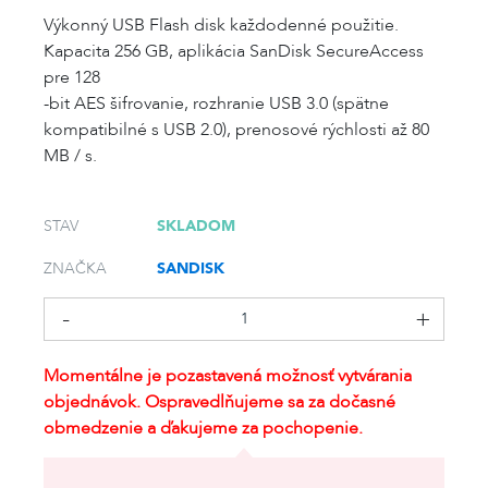
Výkonný USB Flash disk každodenné použitie.
Kapacita 256 GB, aplikácia SanDisk SecureAccess
pre 128
-bit AES šifrovanie, rozhranie USB 3.0 (spätne
kompatibilné s USB 2.0), prenosové rýchlosti až 80
MB / s.
SKLADOM
STAV
SANDISK
ZNAČKA
Momentálne je pozastavená možnosť vytvárania
objednávok. Ospravedlňujeme sa za dočasné
obmedzenie a ďakujeme za pochopenie.