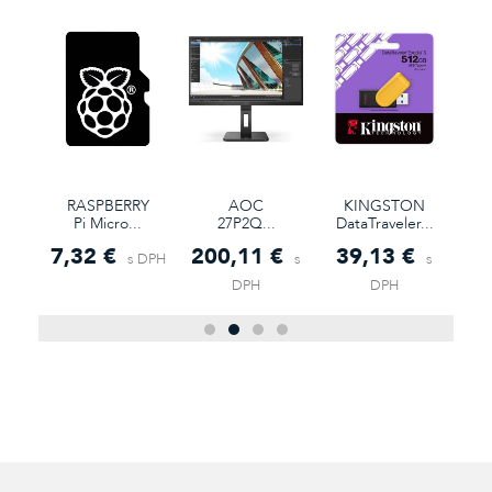
RASPBERRY
AOC
KINGSTON
Pi Micro...
27P2Q...
DataTraveler...
7,32 €
200,11 €
39,13 €
7
s
s DPH
s
s
DPH
DPH