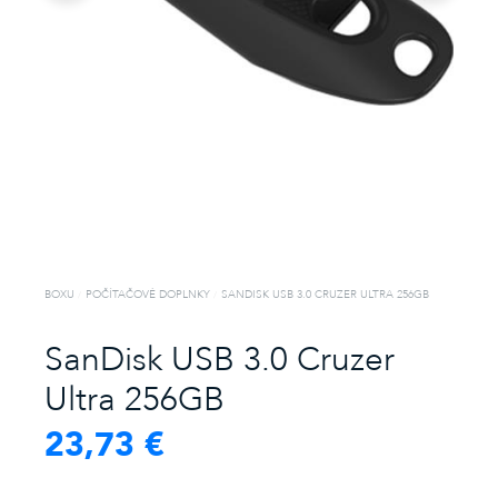
ZABUDNUTÉ
HESLO
alebo
Prihlásiť
cez
Facebook
BOXU
POČÍTAČOVÉ DOPLNKY
SANDISK USB 3.0 CRUZER ULTRA 256GB
Prihlásiť
cez
Gmail
SanDisk USB 3.0 Cruzer
Ultra 256GB
23,73 €