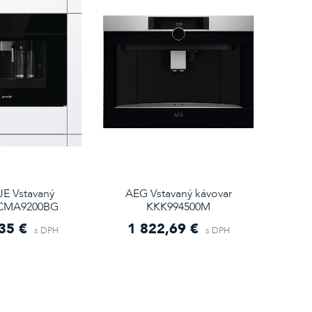
E Vstavaný
AEG Vstavaný kávovar
 CMA9200BG
KKK994500M
35 €
1 822,69 €
s DPH
s DPH