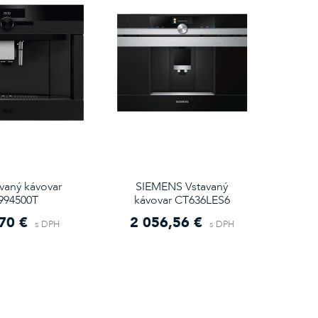
vaný kávovar
SIEMENS Vstavaný
994500T
kávovar CT636LES6
70 €
2 056,56 €
s DPH
s DPH