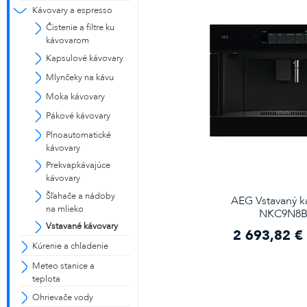
Kávovary a espresso
Čistenie a filtre ku
kávovarom
alebo
Kapsulové kávovary
Mlynčeky na kávu
Prihlásiť cez Facebook
Moka kávovary
Pákové kávovary
Prihlásiť cez Gmail
Plnoautomatické
kávovary
Prekvapkávajúce
kávovary
Šľahače a nádoby
AEG Vstavaný k
na mlieko
NKC9N8
Vstavané kávovary
2 693,82 €
Kúrenie a chladenie
Meteo stanice a
teplota
Ohrievače vody