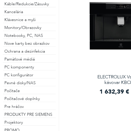
Káble/Redukcie/Zásuvky
Kancelária
Klávesnice a myši
Monitory/Obrazovky
Notebooky, PC, NAS
Nove karty bez obrazkov
Ochrana a dezinfekcia
Pamäťové médiá
PC komponenty
PC konfigurátor
ELECTROLUX Vs
kávovar KBC
Pevné disky/NAS
1 632,39 €
Počítače
Počítačové doplnky
Pre hráčov
PRODUKTY PRE SIEMENS
Projektory
PROMO