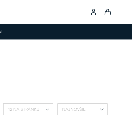
kt
12 NA STRÁNKU
NAJNOVŠIE