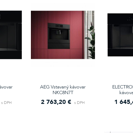
ávovar
AEG Vstavaný kávovar
ELECTROL
B
NKC8N7T
kávov
2 763,20 €
1 645,
s DPH
s DPH