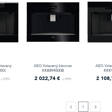
tavaný
AEG Vstavaný kávovar
AEG Vsta
85X
KKB894500B
KKK
2 022,74 €
2 108,
s DPH
s DPH
1