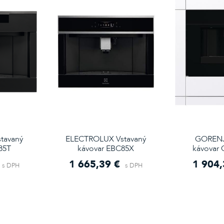
tavaný
ELECTROLUX Vstavaný
GORENJ
85T
kávovar EBC85X
kávovar
1 665,39 €
1 904,
s DPH
s DPH