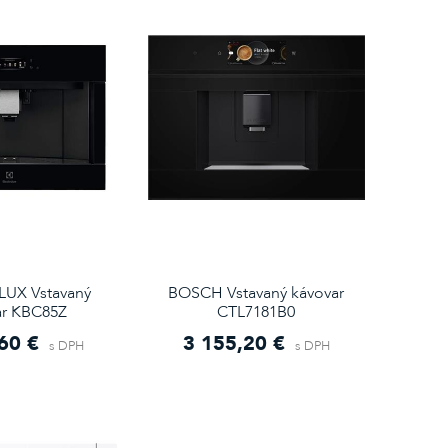
UX Vstavaný
BOSCH Vstavaný kávovar
ar KBC85Z
CTL7181B0
60 €
3 155,20 €
s DPH
s DPH