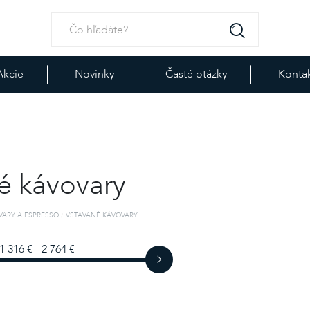
Akcie
Novinky
Časté otázky
Konta
é kávovary
VARY A ESPRESSO
VSTAVANÉ KÁVOVARY
1 316 € - 2 764 €