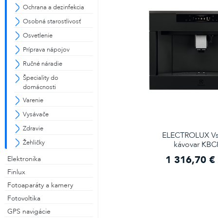
Ochrana a dezinfekcia
Osobná starostlivosť
Osvetlenie
Príprava nápojov
Ručné náradie
Špeciality do
domácnosti
Varenie
Vysávače
Zdravie
ELECTROLUX Vs
Žehličky
kávovar KBC
1 316,70 €
Elektronika
Finlux
Fotoaparáty a kamery
Fotovoltika
GPS navigácie