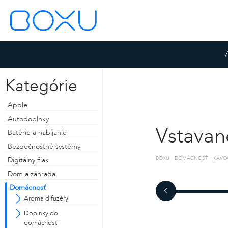
Kategórie
Apple
Autodoplnky
Vstavan
Batérie a nabíjanie
Bezpečnostné systémy
BOXU
DOMÁCNOSŤ
KÁVO
Digitálny žiak
Dom a záhrada
Domácnosť
ZOSTAŤ PRIHLÁSENÝ
Aroma difuzéry
ZABUDNUTÉ HESLO
Doplnky do
domácnosti