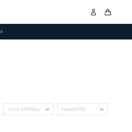
kt
12 NA STRÁNKU
NAJNOVŠIE