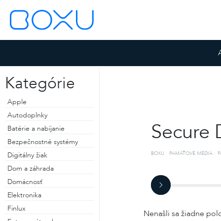
Kategórie
Apple
Autodoplnky
Secure 
Batérie a nabíjanie
Bezpečnostné systémy
BOXU
PAMÄŤOVÉ MÉDIÁ
P
Digitálny žiak
Dom a záhrada
Domácnosť
ZOSTAŤ PRIHLÁSENÝ
Elektronika
ZABUDNUTÉ HESLO
Finlux
Nenašli sa žiadne pol