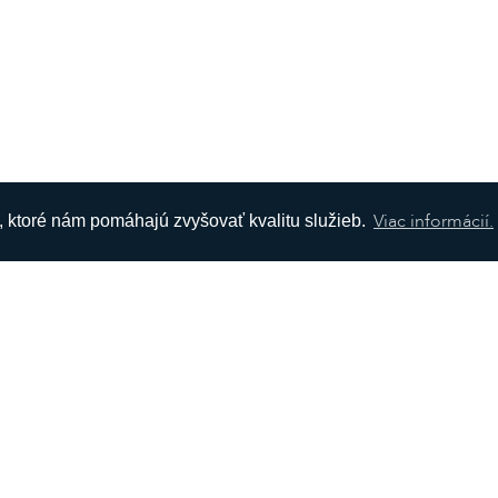
Viac informácií.
s, ktoré nám pomáhajú zvyšovať kvalitu služieb.
ÁCIE
SOCIÁLNE SIETE