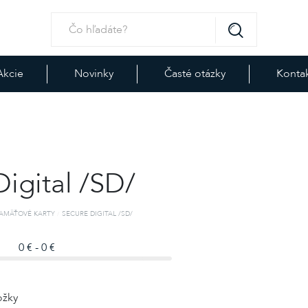
Akcie
Novinky
Časté otázky
Konta
Digital /SD/
AMÄŤOVÉ KARTY
SECURE DIGITAL /SD/
0 € - 0 €
ožky