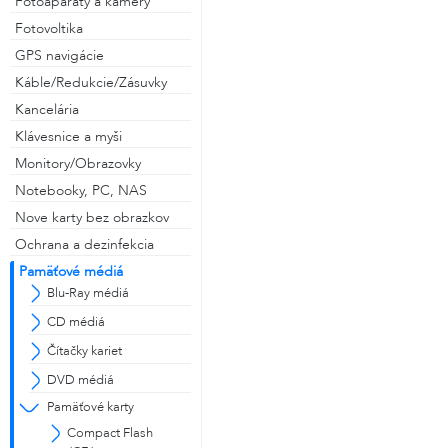
Fotoaparáty a kamery
Fotovoltika
GPS navigácie
alebo
Káble/Redukcie/Zásuvky
Kancelária
Prihlásiť cez Facebook
Klávesnice a myši
Monitory/Obrazovky
Prihlásiť cez Gmail
Notebooky, PC, NAS
Nove karty bez obrazkov
Ochrana a dezinfekcia
Pamäťové médiá
Blu-Ray médiá
CD médiá
Čítačky kariet
DVD médiá
Pamäťové karty
Compact Flash