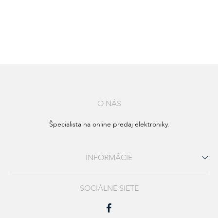
ZABUDNUTÉ
HESLO
alebo
Prihlásiť
cez
O NÁS
Facebook
Špecialista na online predaj elektroniky.
Prihlásiť
cez
Gmail
INFORMÁCIE
SOCIÁLNE SIETE