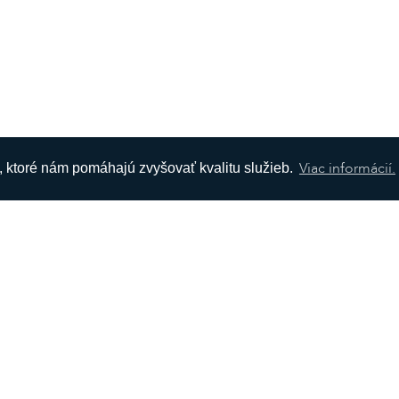
Viac informácií.
s, ktoré nám pomáhajú zvyšovať kvalitu služieb.
ÁCIE
SOCIÁLNE SIETE