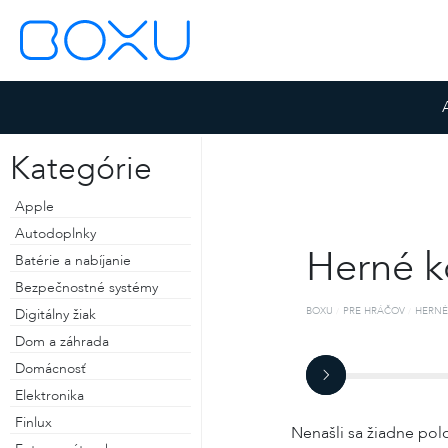
Kategórie
Apple
Autodoplnky
Herné k
Batérie a nabíjanie
Bezpečnostné systémy
BOXU
PRE HRÁČOV
HERNÉ
Digitálny žiak
Dom a záhrada
Domácnosť
ZOSTAŤ PRIHLÁSENÝ
Elektronika
ZABUDNUTÉ HESLO
Finlux
Nenašli sa žiadne pol