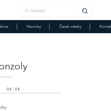
Akcie
Novinky
Časté otázky
Konta
onzoly
 KONZOLY
0 € - 0 €
ožky