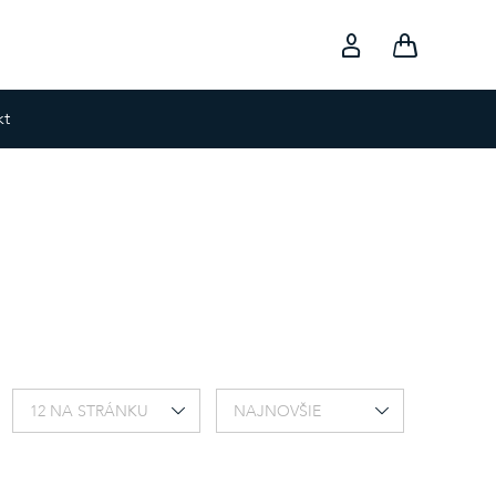
kt
12 NA STRÁNKU
NAJNOVŠIE