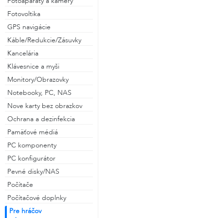
Fotoaparáty a kamery
Fotovoltika
GPS navigácie
alebo
Káble/Redukcie/Zásuvky
Kancelária
Prihlásiť cez Facebook
Klávesnice a myši
Monitory/Obrazovky
Prihlásiť cez Gmail
Notebooky, PC, NAS
Nove karty bez obrazkov
Ochrana a dezinfekcia
Pamäťové médiá
PC komponenty
PC konfigurátor
Pevné disky/NAS
Počítače
Počítačové doplnky
Pre hráčov