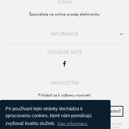
O NÁS
Špecialista na online predaj elektroniky.
INFORMÁCIE
SOCIÁLNE SIETE
NEWSLETTER
Prihlásiť sa k odberu noviniek
Pri používaní tejto stránky dochádza k
spracovaniu cookies, ktoré nám pomáhajú
Viac informácií.
zvyšovať kvalitu služieb.
SÚHLASÍM, ABY SPOLOČNOSŤ ZOZNAM, S.R.O., SPRACÚVALA MÔJ EMAIL NA
ÚČELY DORUČOVANIA INFORMÁCIÍ O TOVARE A PONUKÁCH NA BOXU.SK A