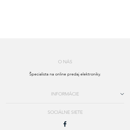
ZABUDNUTÉ
HESLO
alebo
Prihlásiť
cez
O NÁS
Facebook
Špecialista na online predaj elektroniky.
Prihlásiť
cez
Gmail
INFORMÁCIE
SOCIÁLNE SIETE