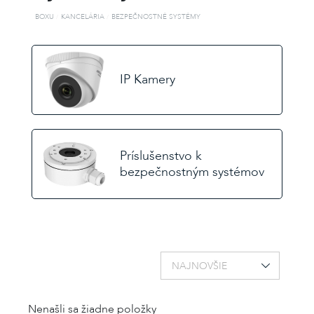
ZABUDNUTÉ
HESLO
BOXU
KANCELÁRIA
BEZPEČNOSTNÉ SYSTÉMY
IP Kamery
alebo
Prihlásiť
cez
Facebook
Príslušenstvo k
bezpečnostným systémov
Prihlásiť
cez
Gmail
NAJNOVŠIE
Nenašli sa žiadne položky