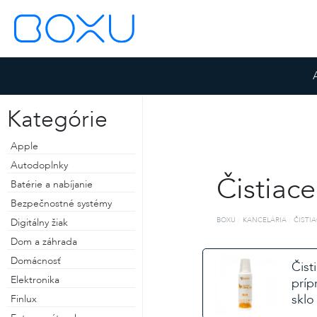
Kategórie
Apple
Autodoplnky
Čistiace
Batérie a nabíjanie
Bezpečnostné systémy
BOXU
KANCELÁRIA
ČISTI
Digitálny žiak
Dom a záhrada
Domácnosť
ZOSTAŤ PRIHLÁSENÝ
Čist
Elektronika
príp
ZABUDNUTÉ HESLO
sklo
Finlux