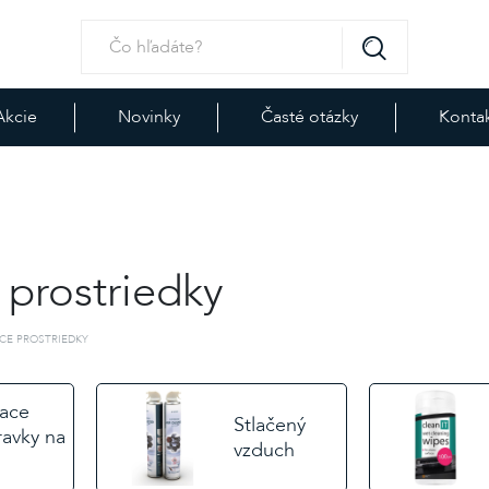
Akcie
Novinky
Časté otázky
Konta
 prostriedky
ACE PROSTRIEDKY
iace
Stlačený
ravky na
vzduch