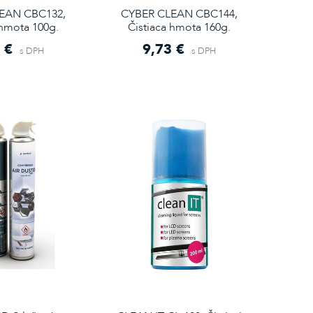
EAN CBC132,
CYBER CLEAN CBC144,
 hmota 100g.
Čistiaca hmota 160g.
 €
9,73 €
s DPH
s DPH