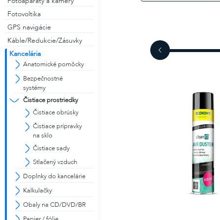
Fotoaparáty a kamery
Fotovoltika
GPS navigácie
alebo
Káble/Redukcie/Zásuvky
Kancelária
Prihlásiť cez Facebook
Anatomické pomôcky
Bezpečnostné
systémy
Prihlásiť cez Gmail
Čistiace prostriedky
Čistiace obrúsky
Čistiace prípravky
na sklo
Čistiace sady
Stlačený vzduch
Doplnky do kancelárie
Kalkulačky
Obaly na CD/DVD/BR
Papier / fólie