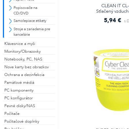
CLEAN IT CL-
Popisovače na
Stlačený vzduch
CD/DVD
5,94 €
Samolepiace etikety
s 
Stroje a zariadenia pre
kancelárie
Klávesnice a myši
Monitory/Obrazovky
Notebooky, PC, NAS
Nove karty bez obrazkov
Ochrana a dezinfekcia
Pamäťové médiá
PC komponenty
PC konfigurátor
Pevné disky/NAS
Počítače
Počítačové doplnky