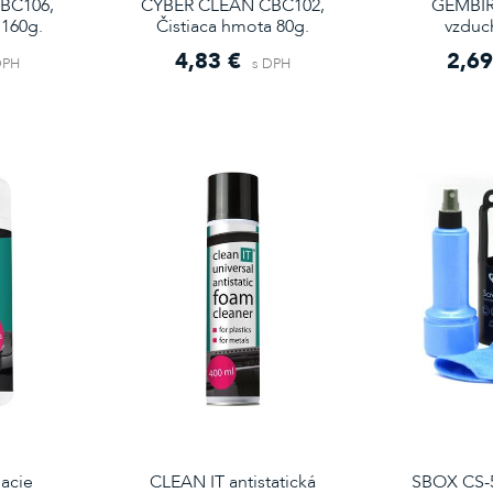
BC106,
CYBER CLEAN CBC102,
GEMBIR
 160g.
Čistiaca hmota 80g.
vzduch
4,83 €
2,69
DPH
s DPH
iacie
CLEAN IT antistatická
SBOX CS-50