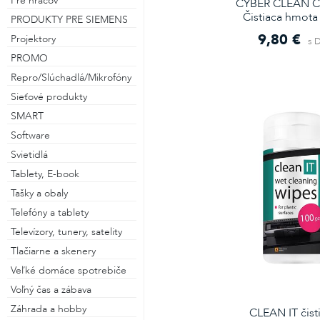
Pre hráčov
CYBER CLEAN C
Čistiaca hmota
PRODUKTY PRE SIEMENS
9,80 €
Projektory
s 
PROMO
Repro/Slúchadlá/Mikrofóny
Sieťové produkty
SMART
Software
Svietidlá
Tablety, E-book
Tašky a obaly
Telefóny a tablety
Televízory, tunery, satelity
Tlačiarne a skenery
Veľké domáce spotrebiče
Voľný čas a zábava
Záhrada a hobby
CLEAN IT čist