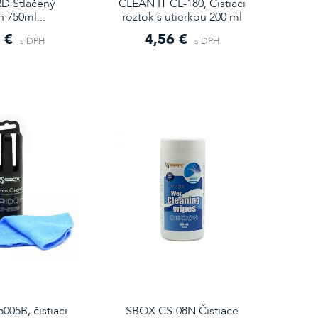
D Stlačený
CLEAN IT CL-180, Čistiaci
 750ml...
roztok s utierkou 200 ml
 €
4,56 €
s DPH
s DPH
05B, čistiaci
SBOX CS-08N Čistiace