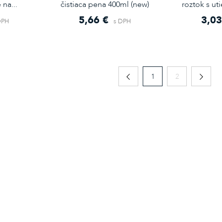
na...
čistiaca pena 400ml (new)
roztok s ut
5,66 €
3,03
DPH
s DPH
1
2