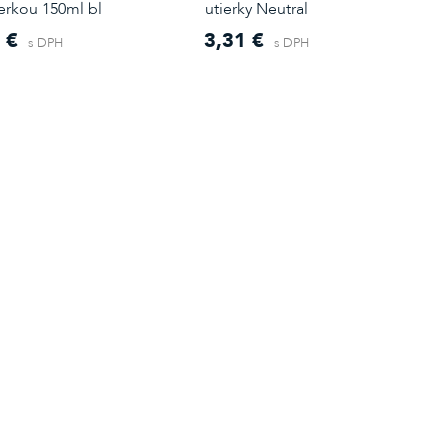
ierkou 150ml bl
utierky Neutral
 €
3,31 €
s DPH
s DPH